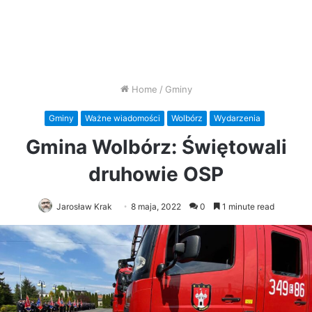
Home
/
Gminy
Gminy
Ważne wiadomości
Wolbórz
Wydarzenia
Gmina Wolbórz: Świętowali
druhowie OSP
Jarosław Krak
8 maja, 2022
0
1 minute read