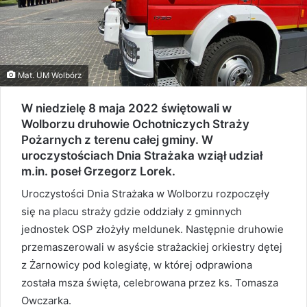
Mat. UM Wolbórz
W niedzielę 8 maja 2022 świętowali w
Wolborzu druhowie Ochotniczych Straży
Pożarnych z terenu całej gminy. W
uroczystościach Dnia Strażaka wziął udział
m.in. poseł Grzegorz Lorek.
Uroczystości Dnia Strażaka w Wolborzu rozpoczęły
się na placu straży gdzie oddziały z gminnych
jednostek OSP złożyły meldunek. Następnie druhowie
przemaszerowali w asyście strażackiej orkiestry dętej
z Żarnowicy pod kolegiatę, w której odprawiona
została msza święta, celebrowana przez ks. Tomasza
Owczarka.