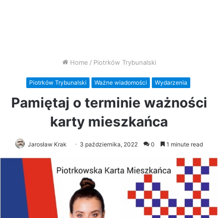
Home
/
Piotrków Trybunalski
Piotrków Trybunalski
Ważne wiadomości
Wydarzenia
Pamiętaj o terminie ważności
karty mieszkańca
Jarosław Krak
3 października, 2022
0
1 minute read