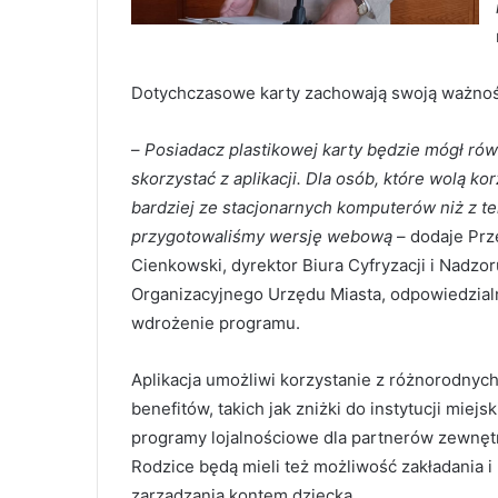
Dotychczasowe karty zachowają swoją ważność
–
Posiadacz plastikowej karty będzie mógł ró
skorzystać z aplikacji. Dla osób, które wolą ko
bardziej ze stacjonarnych komputerów niż z t
przygotowaliśmy wersję webową
– dodaje Pr
Cienkowski, dyrektor Biura Cyfryzacji i Nadzor
Organizacyjnego Urzędu Miasta, odpowiedzial
wdrożenie programu.
Aplikacja umożliwi korzystanie z różnorodnyc
benefitów, takich jak zniżki do instytucji miejs
programy lojalnościowe dla partnerów zewnęt
Rodzice będą mieli też możliwość zakładania i
zarządzania kontem dziecka.