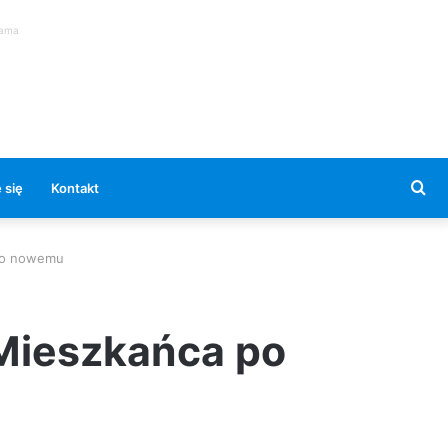
lama
Se
 się
Kontakt
for
 po nowemu
 Mieszkańca po