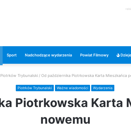
rek
Sport
Nadchodzące wydarzenia
Powiat Filmowy
Dzieje
Piotrków Trybunalski
/
Od października Piotrkowska Karta Mieszkańca
Piotrków Trybunalski
Ważne wiadomości
Wydarzenia
ka Piotrkowska Karta
nowemu