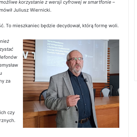
możliwe korzystanie z wersji cyfrowej w smartfonie
–
mówił Juliusz Wiernicki.
. To mieszkaniec będzie decydował, którą formę woli.
wnież
rzystać
elefonów
zemysław
u
ny za
h
kich czy
rznych.