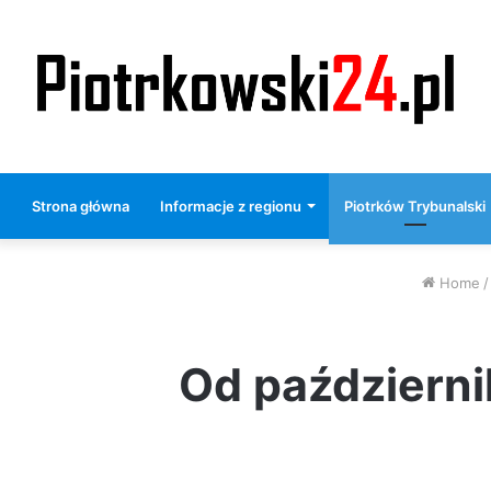
Strona główna
Informacje z regionu
Piotrków Trybunalski
Home
/
Od październi