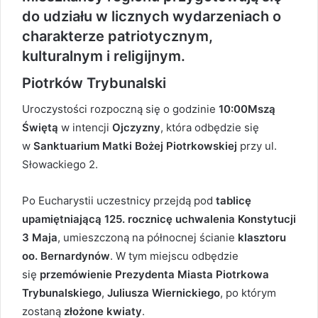
do udziału w licznych wydarzeniach o
charakterze patriotycznym,
kulturalnym i religijnym.
Piotrków Trybunalski
Uroczystości rozpoczną się o godzinie
10:00
Mszą
Świętą
w intencji
Ojczyzny
, która odbędzie się
w
Sanktuarium Matki Bożej Piotrkowskiej
przy ul.
Słowackiego 2.
Po Eucharystii uczestnicy przejdą pod
tablicę
upamiętniającą 125. rocznicę uchwalenia Konstytucji
3 Maja
, umieszczoną na północnej ścianie
klasztoru
oo. Bernardynów
. W tym miejscu odbędzie
się
przemówienie Prezydenta Miasta Piotrkowa
Trybunalskiego
,
Juliusza Wiernickiego
, po którym
zostaną
złożone kwiaty
.