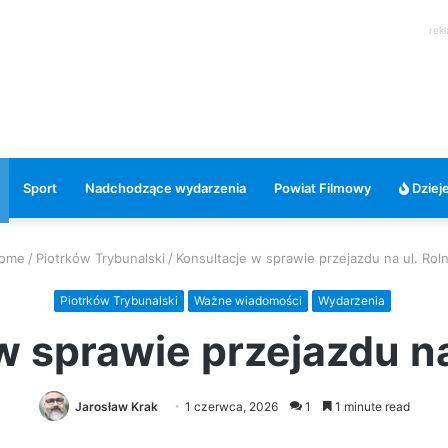
rek
Sport
Nadchodzące wydarzenia
Powiat Filmowy
Dzieje
ome
/
Piotrków Trybunalski
/
Konsultacje w sprawie przejazdu na ul. Roln
Piotrków Trybunalski
Ważne wiadomości
Wydarzenia
w sprawie przejazdu na 
Jarosław Krak
1 czerwca, 2026
1
1 minute read