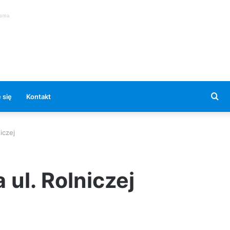
lama
Se
 się
Kontakt
for
iczej
ul. Rolniczej