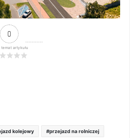
0
 temat artykułu
ejazd kolejowy
przejazd na rolniczej