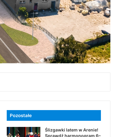
Pozostałe
Ślizgawki latem w Arenie!
Sprawdź harmonogram 6–