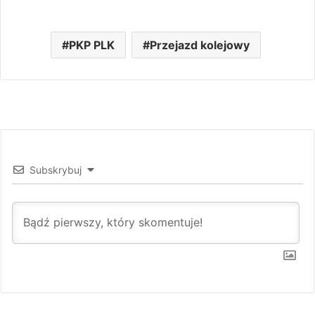
PKP PLK
Przejazd kolejowy
Subskrybuj