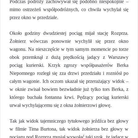
Podczas podróży zachowywał się podobno niespokojnie –
mimo ostrzeżeń współpodróżnych, co chwila wychylał się
przez okno w przedziale.
Około godziny dwudziestej pociąg mijał stację Rozprza.
Żołnierz wówczas ponownie wychylił się przez okno
wagonu. Na nieszczęście w tym samym momencie po torze
obok przemknął z dużą prędkością jadący z Warszawy
pociąg kurierski. Krzyk zgrozy współpasażerów Berka
Niepomnego rozległ się zza drzwi przedziału i rozniósł po
całym wagonie. Ich oczom ukazał się przerażający widok –
w oknie zwisał bowiem bezwładnie już tylko tors Berka, z
którego buchała fontanna krwi. Pędzący pociąg kurierski
urwał wychylającemu się z okna żołnierzowi głowę.
Tak jak widok tajemniczego tytułowego jeźdźca bez głowy
w filmie Tima Burtona, tak widok żołnierza bez głowy w
pociągu pod Rozprzą musiał wywołać taki szok, że jadące w