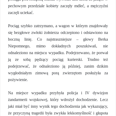
pechowym przedziale kobiety zaczęły mdleć, a mężczyźni
zaczęli uciekać.
Pociąg szybko zatrzymano, a wagon w którym znajdowały
się bezgłowe zwłoki żołnierza odczepiono i odstawiono na
boczną linię. Co najstraszniejsze – głowy Berka
Niepomnego, mimo dokładnych poszukiwań, nie
odnaleziono na miejscu wypadku. Podejrzewano, że porwał
ją ze sobą pędzący pociąg kurierski. Trudno też
podejrzewać, że odnaleziono ją później, zanim dzikim
wygłodniałym zimową porą zwierzętom posłużyła za
pożywienie.
Na miejsce wypadku przybyła policja i IV dywizjon
żandarmerii wojskowej, który wdrożył dochodzenie. Lecz
jaki miał być inny wynik tego dochodzenia jak wykazujący,
że przyczyną tragedii była zwykła lekkomyślność i głupota