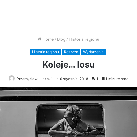
Home
/
Blog
/
Historia regionu
Historia regionu
Rozprza
Wydarzenia
Koleje… losu
Przemysław J. Łaski
6 stycznia, 2018
1
1 minute read