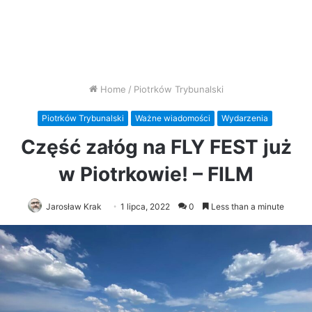
Home
/
Piotrków Trybunalski
Piotrków Trybunalski
Ważne wiadomości
Wydarzenia
Część załóg na FLY FEST już
w Piotrkowie! – FILM
Jarosław Krak
1 lipca, 2022
0
Less than a minute