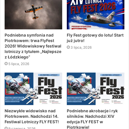
Podniebna symfonia nad
Fly Fest gotowy do lotu! Start
Piotrkowem: trwa FlyFest
już jutro!
2026! Widowiskowy festiwal
3 lipca, 2026
lotniczy z tytułem „Najlepsze
z Łódzkiego”
5 lipca, 2026
Niezwykłe widowisko nad
Podniebne akrobacje i ryk
Piotrkowem. Nadchodzi 14.
silników. Nadchodzi XIV
Festiwal Lotniczy FLY FEST!
edycja FLY FEST w
Piotrkowie!
9 czerwca, 2026