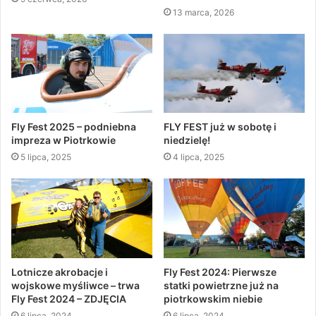
13 marca, 2026
Fly Fest 2025 – podniebna
FLY FEST już w sobotę i
impreza w Piotrkowie
niedzielę!
5 lipca, 2025
4 lipca, 2025
Lotnicze akrobacje i
Fly Fest 2024: Pierwsze
wojskowe myśliwce – trwa
statki powietrzne już na
Fly Fest 2024 – ZDJĘCIA
piotrkowskim niebie
6 lipca, 2024
6 lipca, 2024