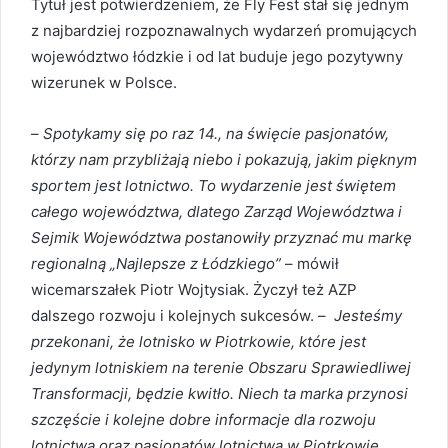
Tytuł jest potwierdzeniem, że Fly Fest stał się jednym
z najbardziej rozpoznawalnych wydarzeń promujących
województwo łódzkie i od lat buduje jego pozytywny
wizerunek w Polsce.
–
Spotykamy się po raz 14., na święcie pasjonatów,
którzy nam przybliżają niebo i pokazują, jakim pięknym
sportem jest lotnictwo. To wydarzenie jest świętem
całego województwa, dlatego Zarząd Województwa i
Sejmik Województwa postanowiły przyznać mu markę
regionalną „Najlepsze z Łódzkiego”
– mówił
wicemarszałek Piotr Wojtysiak. Życzył też AZP
dalszego rozwoju i kolejnych sukcesów. –
Jesteśmy
przekonani, że lotnisko w Piotrkowie, które jest
jedynym lotniskiem na terenie Obszaru Sprawiedliwej
Transformacji, będzie kwitło. Niech ta marka przynosi
szczęście i kolejne dobre informacje dla rozwoju
lotnictwa oraz pasjonatów lotnictwa w Piotrkowie