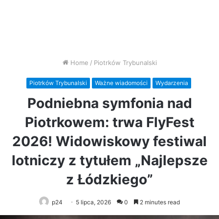
Home
/
Piotrków Trybunalski
Piotrków Trybunalski
Ważne wiadomości
Wydarzenia
Podniebna symfonia nad
Piotrkowem: trwa FlyFest
2026! Widowiskowy festiwal
lotniczy z tytułem „Najlepsze
z Łódzkiego”
p24
5 lipca, 2026
0
2 minutes read