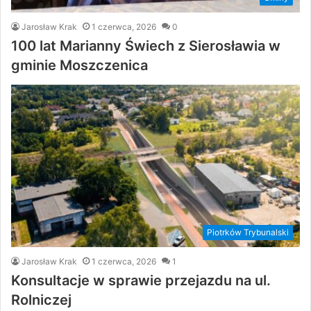
Jarosław Krak
1 czerwca, 2026
0
100 lat Marianny Świech z Sierosławia w
gminie Moszczenica
Piotrków Trybunalski
Jarosław Krak
1 czerwca, 2026
1
Konsultacje w sprawie przejazdu na ul.
Rolniczej