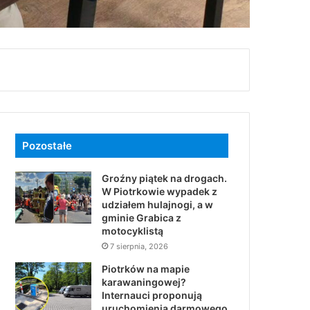
Pozostałe
Groźny piątek na drogach.
W Piotrkowie wypadek z
udziałem hulajnogi, a w
gminie Grabica z
motocyklistą
7 sierpnia, 2026
Piotrków na mapie
karawaningowej?
Internauci proponują
uruchomienia darmowego