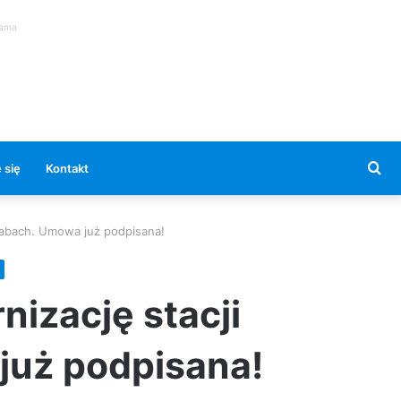
lama
Se
 się
Kontakt
for
 Babach. Umowa już podpisana!
nizację stacji
już podpisana!