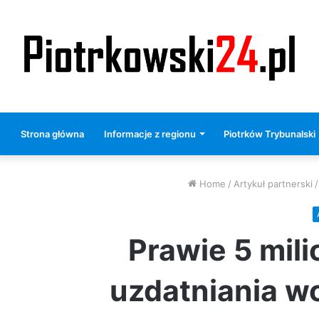
Strona główna
Informacje z regionu
Piotrków Trybunalski
Home
/
Artykuł partnerski
/
Prawie 5 mili
uzdatniania w