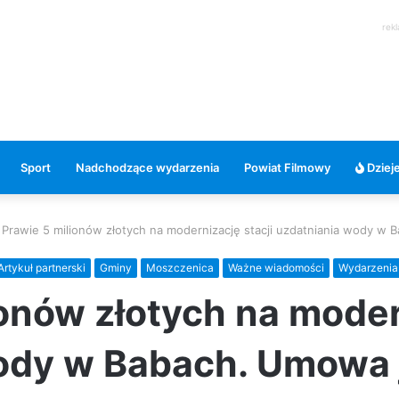
rek
Sport
Nadchodzące wydarzenia
Powiat Filmowy
Dzieje
Prawie 5 milionów złotych na modernizację stacji uzdatniania wody w
Artykuł partnerski
Gminy
Moszczenica
Ważne wiadomości
Wydarzenia
onów złotych na moder
ody w Babach. Umowa 