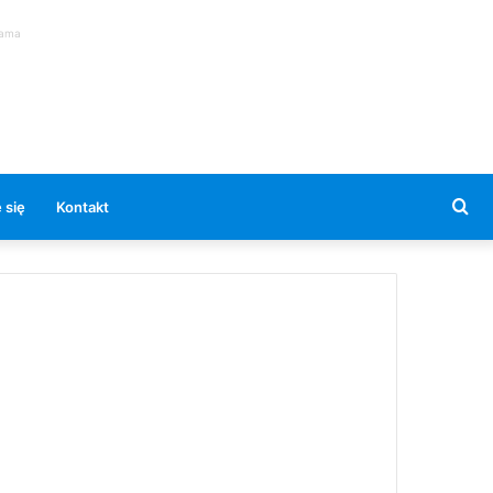
lama
Se
 się
Kontakt
for