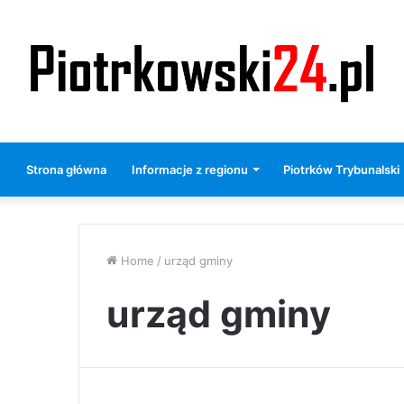
Strona główna
Informacje z regionu
Piotrków Trybunalski
Home
/
urząd gminy
urząd gminy