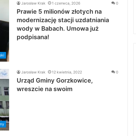
Jarosław Krak
1 czerwca, 2026
0
Prawie 5 milionów złotych na
modernizację stacji uzdatniania
wody w Babach. Umowa już
podpisana!
ski
Jarosław Krak
12 kwietnia, 2022
0
Urząd Gminy Gorzkowice,
wreszcie na swoim
ny