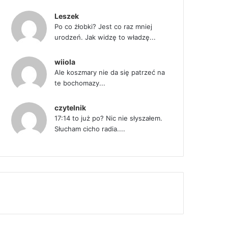
Leszek
Po co żłobki? Jest co raz mniej
urodzeń. Jak widzę to władzę...
wiiola
Ale koszmary nie da się patrzeć na
te bochomazy...
czytelnik
17:14 to już po? Nic nie słyszałem.
Słucham cicho radia....