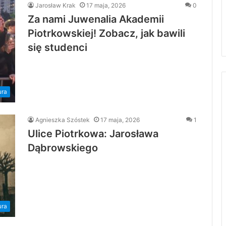
Jarosław Krak
17 maja, 2026
0
Za nami Juwenalia Akademii
Piotrkowskiej! Zobacz, jak bawili
się studenci
ura
Agnieszka Szóstek
17 maja, 2026
1
Ulice Piotrkowa: Jarosława
Dąbrowskiego
ura