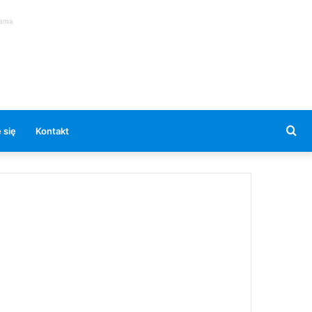
lama
Se
 się
Kontakt
for