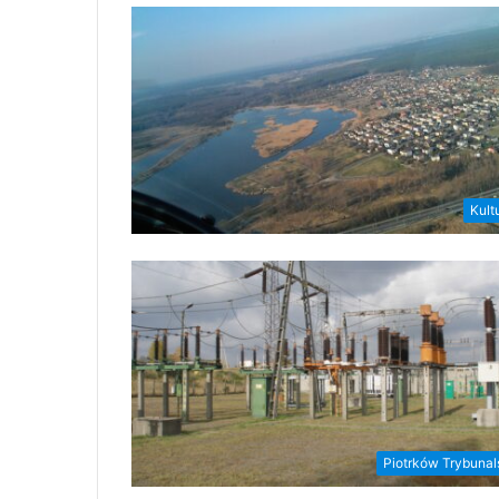
Kult
Piotrków Trybunal