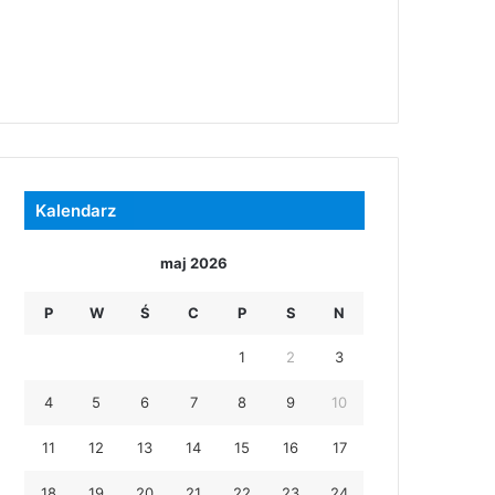
Kalendarz
maj 2026
P
W
Ś
C
P
S
N
1
2
3
4
5
6
7
8
9
10
11
12
13
14
15
16
17
18
19
20
21
22
23
24