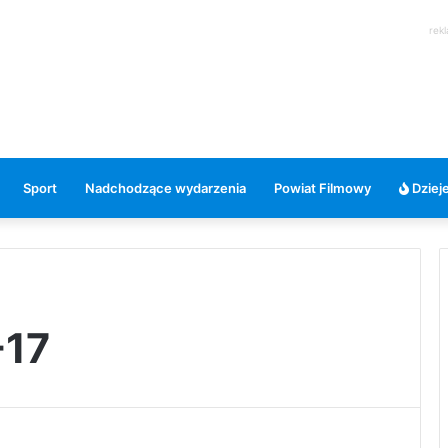
rek
Sport
Nadchodzące wydarzenia
Powiat Filmowy
Dzieje
-17