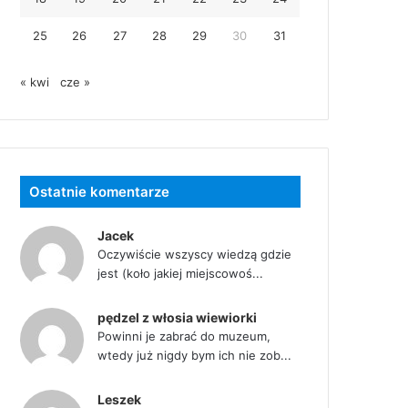
25
26
27
28
29
30
31
« kwi
cze »
Ostatnie komentarze
Jacek
Oczywiście wszyscy wiedzą gdzie
jest (koło jakiej miejscowoś...
pędzel z włosia wiewiorki
Powinni je zabrać do muzeum,
wtedy już nigdy bym ich nie zob...
Leszek