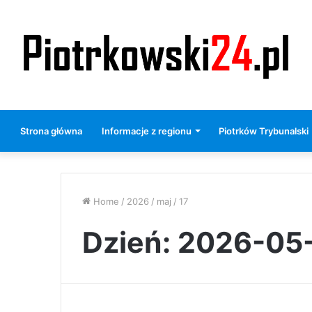
Strona główna
Informacje z regionu
Piotrków Trybunalski
Home
/
2026
/
maj
/
17
Dzień:
2026-05