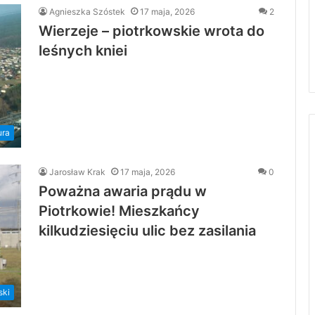
Agnieszka Szóstek
17 maja, 2026
2
Wierzeje – piotrkowskie wrota do
leśnych kniei
ura
Jarosław Krak
17 maja, 2026
0
Poważna awaria prądu w
Piotrkowie! Mieszkańcy
kilkudziesięciu ulic bez zasilania
ski