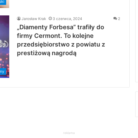
ski
Jarosław Krak
3 czerwca, 2024
2
„Diamenty Forbesa” trafiły do
firmy Cermont. To kolejne
przedsiębiorstwo z powiatu z
prestiżową nagrodą
ny
reklama