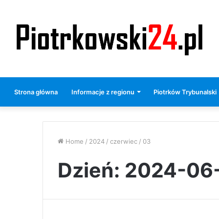
Strona główna
Informacje z regionu
Piotrków Trybunalski
Home
/
2024
/
czerwiec
/
03
Dzień:
2024-06