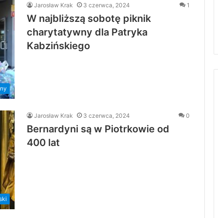
Jarosław Krak
3 czerwca, 2024
1
W najbliższą sobotę piknik
charytatywny dla Patryka
Kabzińskiego
ny
Jarosław Krak
3 czerwca, 2024
0
Bernardyni są w Piotrkowie od
400 lat
ski