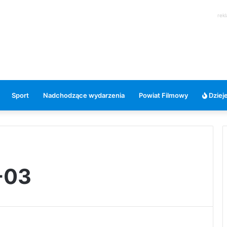
rek
Sport
Nadchodzące wydarzenia
Powiat Filmowy
Dzieje
-03