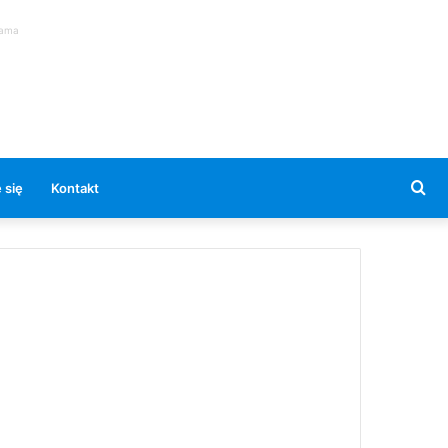
lama
Se
 się
Kontakt
for