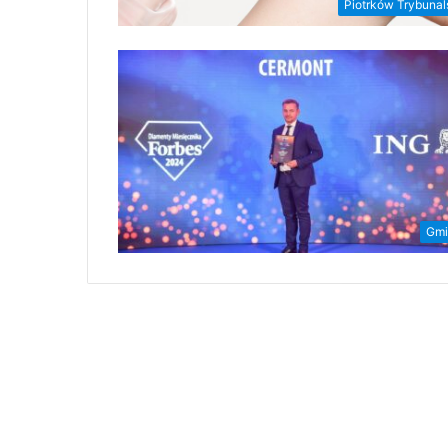
Piotrków Trybunal
Gmi