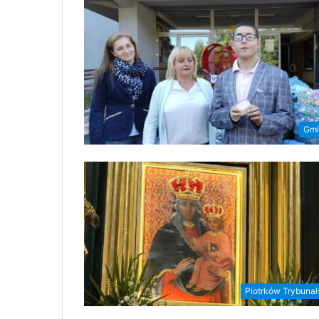
Gmi
Piotrków Trybunal