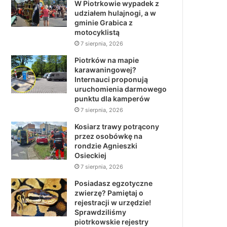
W Piotrkowie wypadek z
udziałem hulajnogi, a w
gminie Grabica z
motocyklistą
7 sierpnia, 2026
Piotrków na mapie
karawaningowej?
Internauci proponują
uruchomienia darmowego
punktu dla kamperów
7 sierpnia, 2026
Kosiarz trawy potrącony
przez osobówkę na
rondzie Agnieszki
Osieckiej
7 sierpnia, 2026
Posiadasz egzotyczne
zwierzę? Pamiętaj o
rejestracji w urzędzie!
Sprawdziliśmy
piotrkowskie rejestry