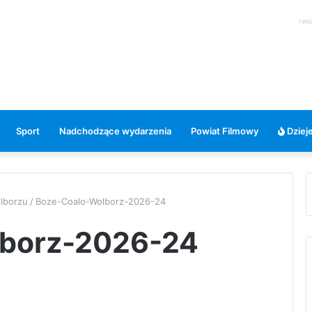
rek
Sport
Nadchodzące wydarzenia
Powiat Filmowy
Dzieje
olborzu
/
Boze-Coalo-Wolborz-2026-24
lborz-2026-24