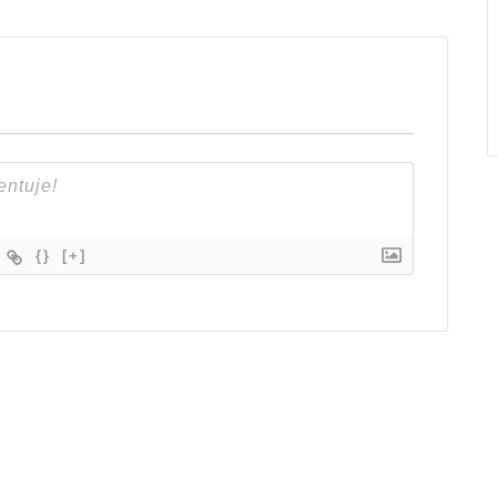
{}
[+]