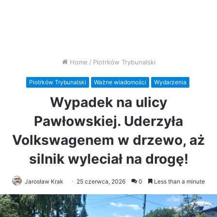
Home
/
Piotrków Trybunalski
Piotrków Trybunalski
Ważne wiadomości
Wydarzenia
Wypadek na ulicy
Pawłowskiej. Uderzyła
Volkswagenem w drzewo, aż
silnik wyleciał na drogę!
Jarosław Krak
25 czerwca, 2026
0
Less than a minute