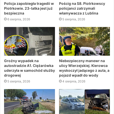
Policja zapobiegła tragedii w
Pościg na S8. Piotrkowscy
Piotrkowie. 23-latka jest już
policjanci zatrzymali
bezpieczna
włamywacza z Lublina
6 sierpnia, 2026
5 sierpnia, 2026
Groźny wypadek na
Niebezpieczny manewr na
autostradzie A1. Ciężarówka
ulicy Wierzejskiej. Kierowca
uderzyła w samochód służby
wyskoczył jadącego z auta, a
drogowej
pojazd wpadł do wody
5 sierpnia, 2026
4 sierpnia, 2026