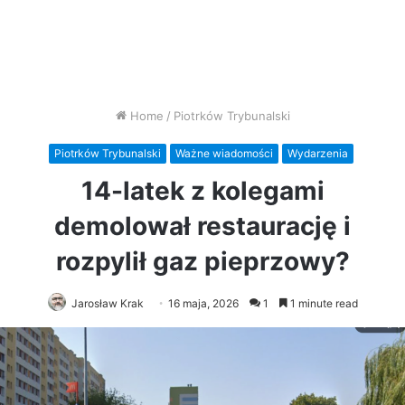
Home
/
Piotrków Trybunalski
Piotrków Trybunalski
Ważne wiadomości
Wydarzenia
14-latek z kolegami
demolował restaurację i
rozpylił gaz pieprzowy?
Jarosław Krak
16 maja, 2026
1
1 minute read