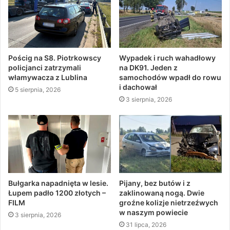
Pościg na S8. Piotrkowscy
Wypadek i ruch wahadłowy
policjanci zatrzymali
na DK91. Jeden z
włamywacza z Lublina
samochodów wpadł do rowu
i dachował
5 sierpnia, 2026
3 sierpnia, 2026
Bułgarka napadnięta w lesie.
Pijany, bez butów i z
Łupem padło 1200 złotych –
zaklinowaną nogą. Dwie
FILM
groźne kolizje nietrzeźwych
w naszym powiecie
3 sierpnia, 2026
31 lipca, 2026