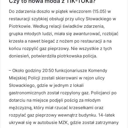
Czy to nowa moda z TIK-TOKa?
Do zdarzenia doszło w piątek wieczorem (15.05) w
restauracji szybkiej obsługi przy ulicy Słowackiego w
Piotrkowie. Według relacji świadków zdarzenia,
grupka młodych ludzi, miała się awanturować, rozbijać
krzesła a nawet biegać z nożem po restauracji a na
końcu rozpylić gaz pieprzowy. Nie wszystkie z tych
doniesień, potwierdziła piotrkowska policja.
– Około godziny 20:50 funkcjonariusze Komendy
Miejskiej Policji zostali skierowani w rejon ulicy
Słowackiego, gdzie w jednym z lokali
gastronomicznych został rozpylony gaz. Policjanci po
dotarciu na miejsce podjęli pościg za młodym
mężczyzną, który miał rzucać krzesełkami oraz
rozpylać gaz pieprzowy wewnątrz budynku. 14-latek
ukrywał się w autobusie MZK, gdzie został zatrzymany