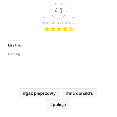
4.3
Oceń temat artykułu
Like this:
Loading...
gaz pieprzowy
mc donald's
policja