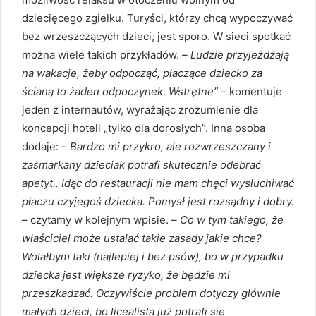
dziecięcego zgiełku. Turyści, którzy chcą wypoczywać
bez wrzeszczących dzieci, jest sporo. W sieci spotkać
można wiele takich przykładów. –
Ludzie przyjeżdżają
na wakacje, żeby odpocząć, płaczące dziecko za
ścianą to żaden odpoczynek. Wstrętne”
– komentuje
jeden z internautów, wyrażając zrozumienie dla
koncepcji hoteli „tylko dla dorosłych”. Inna osoba
dodaje: –
Bardzo mi przykro, ale rozwrzeszczany i
zasmarkany dzieciak potrafi skutecznie odebrać
apetyt.. Idąc do restauracji nie mam chęci wysłuchiwać
płaczu czyjegoś dziecka. Pomysł jest rozsądny i dobry.
– czytamy w kolejnym wpisie. –
Co w tym takiego, że
właściciel może ustalać takie zasady jakie chce?
Wolałbym taki (najlepiej i bez psów), bo w przypadku
dziecka jest większe ryzyko, że będzie mi
przeszkadzać. Oczywiście problem dotyczy głównie
małych dzieci, bo licealista już potrafi się