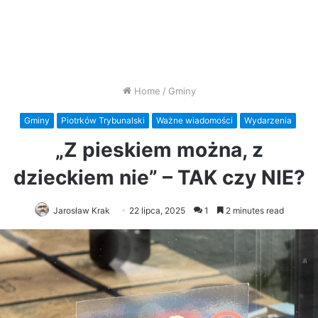
Home
/
Gminy
Gminy
Piotrków Trybunalski
Ważne wiadomości
Wydarzenia
„Z pieskiem można, z
dzieckiem nie” – TAK czy NIE?
Jarosław Krak
22 lipca, 2025
1
2 minutes read