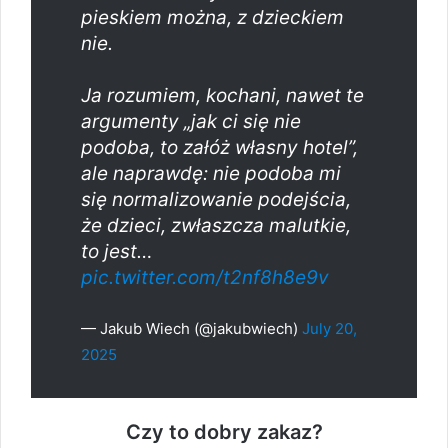
pieskiem można, z dzieckiem
nie.
Ja rozumiem, kochani, nawet te
argumenty „jak ci się nie
podoba, to załóż własny hotel”,
ale naprawdę: nie podoba mi
się normalizowanie podejścia,
że dzieci, zwłaszcza malutkie,
to jest…
pic.twitter.com/t2nf8h8e9v
— Jakub Wiech (@jakubwiech)
July 20,
2025
Czy to dobry zakaz?