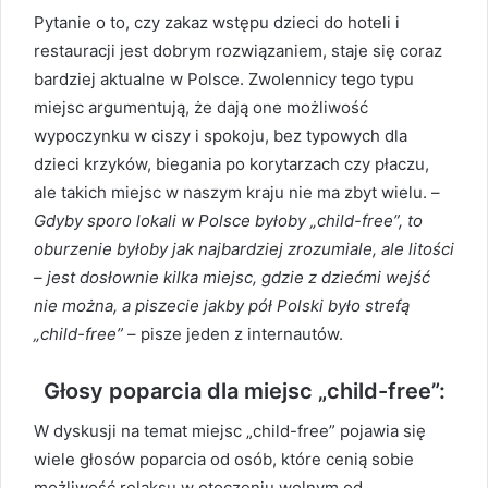
Pytanie o to, czy zakaz wstępu dzieci do hoteli i
restauracji jest dobrym rozwiązaniem, staje się coraz
bardziej aktualne w Polsce. Zwolennicy tego typu
miejsc argumentują, że dają one możliwość
wypoczynku w ciszy i spokoju, bez typowych dla
dzieci krzyków, biegania po korytarzach czy płaczu,
ale takich miejsc w naszym kraju nie ma zbyt wielu. –
Gdyby sporo lokali w Polsce byłoby „child-free”, to
oburzenie byłoby jak najbardziej zrozumiale, ale litości
– jest dosłownie kilka miejsc, gdzie z dziećmi wejść
nie można, a piszecie jakby pół Polski było strefą
„child-free”
– pisze jeden z internautów.
Głosy poparcia dla miejsc „child-free”:
W dyskusji na temat miejsc „child-free” pojawia się
wiele głosów poparcia od osób, które cenią sobie
możliwość relaksu w otoczeniu wolnym od