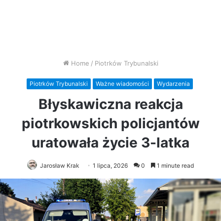
Home
/
Piotrków Trybunalski
Piotrków Trybunalski
Ważne wiadomości
Wydarzenia
Błyskawiczna reakcja
piotrkowskich policjantów
uratowała życie 3-latka
Jarosław Krak
1 lipca, 2026
0
1 minute read