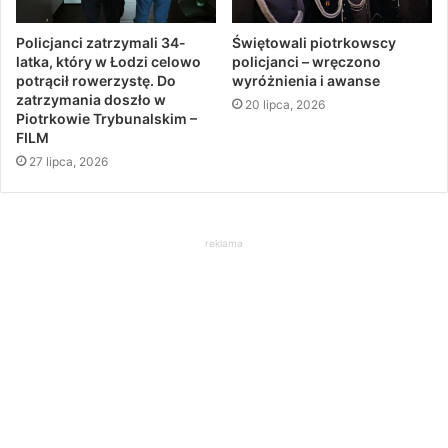
Policjanci zatrzymali 34-
Świętowali piotrkowscy
latka, który w Łodzi celowo
policjanci – wręczono
potrącił rowerzystę. Do
wyróżnienia i awanse
zatrzymania doszło w
20 lipca, 2026
Piotrkowie Trybunalskim –
FILM
27 lipca, 2026
reklama