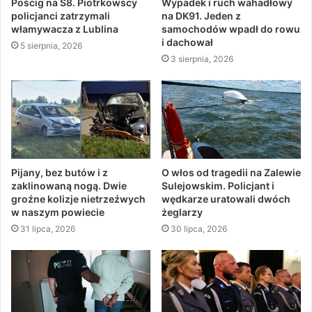
Pościg na S8. Piotrkowscy
Wypadek i ruch wahadłowy
policjanci zatrzymali
na DK91. Jeden z
włamywacza z Lublina
samochodów wpadł do rowu
i dachował
5 sierpnia, 2026
3 sierpnia, 2026
Pijany, bez butów i z
O włos od tragedii na Zalewie
zaklinowaną nogą. Dwie
Sulejowskim. Policjant i
groźne kolizje nietrzeźwych
wędkarze uratowali dwóch
w naszym powiecie
żeglarzy
31 lipca, 2026
30 lipca, 2026