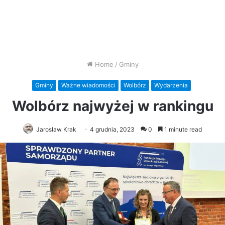
Home
/
Gminy
Gminy
Ważne wiadomości
Wolbórz
Wydarzenia
Wolbórz najwyżej w rankingu
Jarosław Krak
4 grudnia, 2023
0
1 minute read