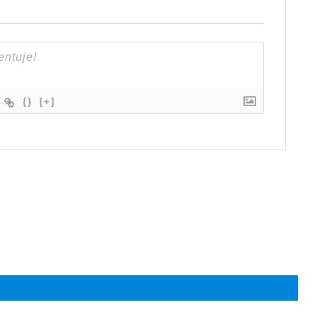
{}
[+]