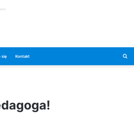
lama
Se
 się
Kontakt
for
edagoga!