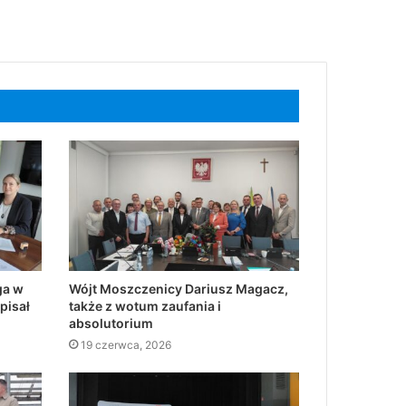
ga w
Wójt Moszczenicy Dariusz Magacz,
pisał
także z wotum zaufania i
absolutorium
19 czerwca, 2026