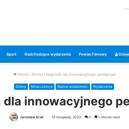
rek
Sport
Nadchodzące wydarzenia
Powiat Filmowy
Dzieje
Home
/
Gminy
/
Nagroda dla innowacyjnego pedagoga!
Gminy
Moszczenica
Ważne wiadomości
Wydarzenia
 dla innowacyjnego p
Jarosław Krak
16 listopada, 2023
0
1 minute read