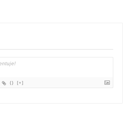
{}
[+]