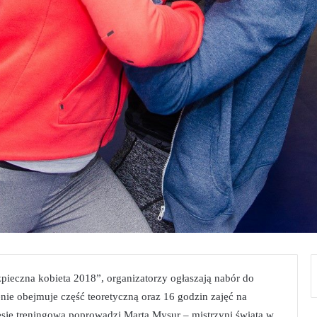
pieczna kobieta 2018”, organizatorzy ogłaszają nabór do
enie obejmuje część teoretyczną oraz 16 godzin zajęć na
sesję treningową poprowadzi Marta Mysur – mistrzyni świata w