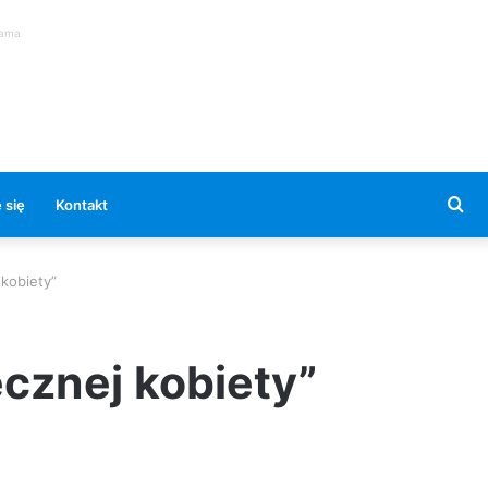
lama
Se
 się
Kontakt
for
 kobiety”
ecznej kobiety”