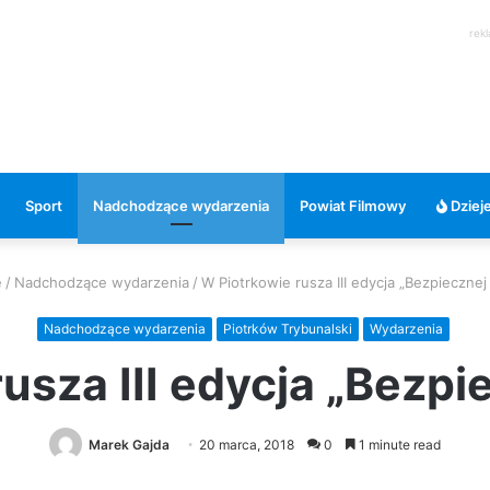
rek
Sport
Nadchodzące wydarzenia
Powiat Filmowy
Dzieje
e
/
Nadchodzące wydarzenia
/
W Piotrkowie rusza III edycja „Bezpiecznej
Nadchodzące wydarzenia
Piotrków Trybunalski
Wydarzenia
usza III edycja „Bezpi
Marek Gajda
20 marca, 2018
0
1 minute read