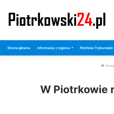
Strona główna
Informacje z regionu
Piotrków Trybunalski
Hom
W Piotrkowie r