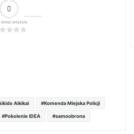
0
 temat artykułu
ikido Aikikai
Komenda Miejska Policji
Pokolenie IDEA
samoobrona