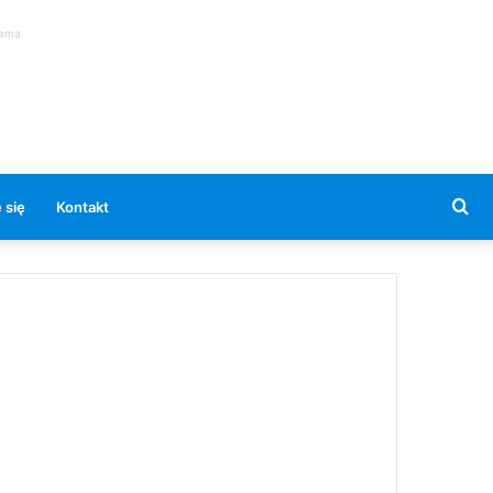
lama
Se
 się
Kontakt
for