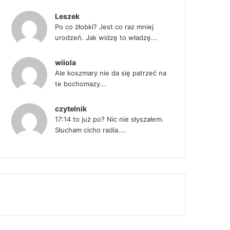
Leszek
Po co żłobki? Jest co raz mniej
urodzeń. Jak widzę to władzę...
wiiola
Ale koszmary nie da się patrzeć na
te bochomazy...
czytelnik
17:14 to już po? Nic nie słyszałem.
Słucham cicho radia....