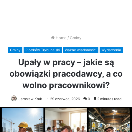
Home
/
Gminy
Gminy
Piotrków Trybunalski
Ważne wiadomości
Wydarzenia
Upały w pracy – jakie są
obowiązki pracodawcy, a co
wolno pracownikowi?
Jarosław Krak
29 czerwca, 2026
0
2 minutes read