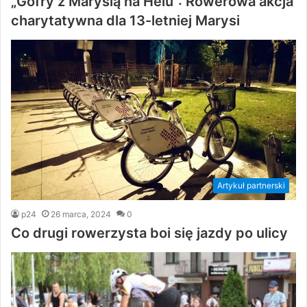
„Gofry z Marysią na Helu”: Rowerowa akcja
charytatywna dla 13-letniej Marysi
Artykuł partnerski
p24
26 marca, 2024
0
Co drugi rowerzysta boi się jazdy po ulicy