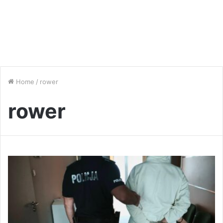
Home
/
rower
rower