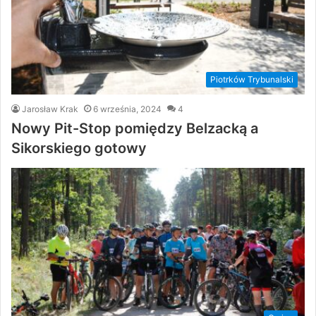
Piotrków Trybunalski
Jarosław Krak
6 września, 2024
4
Nowy Pit-Stop pomiędzy Belzacką a
Sikorskiego gotowy