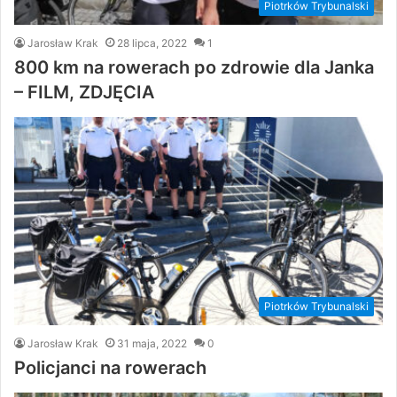
Piotrków Trybunalski
Jarosław Krak
28 lipca, 2022
1
800 km na rowerach po zdrowie dla Janka
– FILM, ZDJĘCIA
Piotrków Trybunalski
Jarosław Krak
31 maja, 2022
0
Policjanci na rowerach