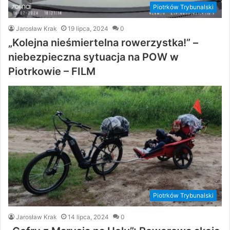
Piotrków Trybunalski
Jarosław Krak
19 lipca, 2024
0
„Kolejna nieśmiertelna rowerzystka!” –
niebezpieczna sytuacja na POW w
Piotrkowie – FILM
Piotrków Trybunalski
Jarosław Krak
14 lipca, 2024
0