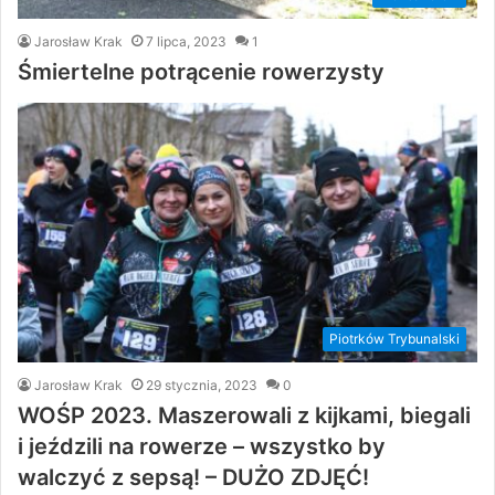
Jarosław Krak
7 lipca, 2023
1
Śmiertelne potrącenie rowerzysty
Piotrków Trybunalski
Jarosław Krak
29 stycznia, 2023
0
WOŚP 2023. Maszerowali z kijkami, biegali
i jeździli na rowerze – wszystko by
walczyć z sepsą! – DUŻO ZDJĘĆ!