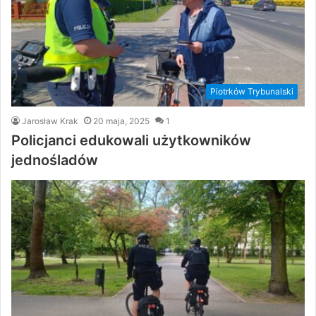
Piotrków Trybunalski
Jarosław Krak
20 maja, 2025
1
Policjanci edukowali użytkowników
jednośladów