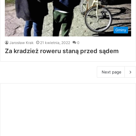
Gminy
Jarosław Krak
21 kwietnia, 2022
0
Za kradzież roweru staną przed sądem
Next page