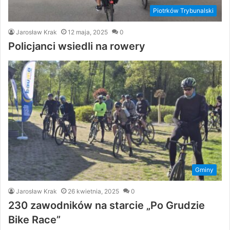
Piotrków Trybunalski
Jarosław Krak
12 maja, 2025
0
Policjanci wsiedli na rowery
Gminy
Jarosław Krak
26 kwietnia, 2025
0
230 zawodników na starcie „Po Grudzie
Bike Race”