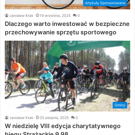
Artykuły Sponsorowane
Jarosław Krak
19 września, 2025
0
Dlaczego warto inwestować w bezpieczne
przechowywanie sprzętu sportowego
Gminy
Jarosław Krak
25 sierpnia, 2025
0
W niedzielę VIII edycja charytatywnego
biegu Strażackie 9,98