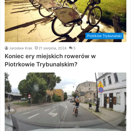
Piotrków Trybunalski
Jarosław Krak
21 sierpnia, 2024
5
Koniec ery miejskich rowerów w
Piotrkowie Trybunalskim?