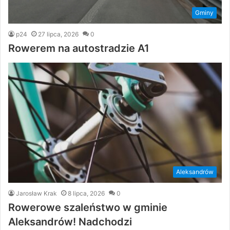
Gminy
p24
27 lipca, 2026
0
Rowerem na autostradzie A1
Aleksandrów
Jarosław Krak
8 lipca, 2026
0
Rowerowe szaleństwo w gminie
Aleksandrów! Nadchodzi