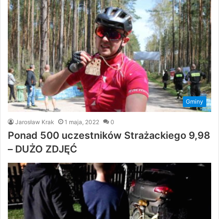
Gminy
Jarosław Krak
1 maja, 2022
0
Ponad 500 uczestników Strażackiego 9,98
– DUŻO ZDJĘĆ