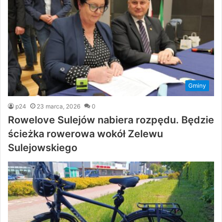
Gminy
p24
23 marca, 2026
0
Rowelove Sulejów nabiera rozpędu. Będzie
ścieżka rowerowa wokół Zelewu
Sulejowskiego