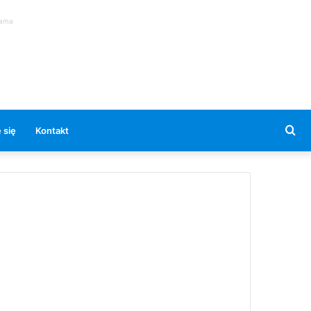
lama
Se
 się
Kontakt
for