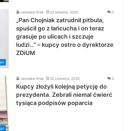
Jarosław Krak
22 sierpnia, 2020
0
„Pan Chojniak zatrudnił pitbula,
spuścił go z łańcucha i on teraz
grasuje po ulicach i szczuje
ludzi…” – kupcy ostro o dyrektorze
ZDiUM
ski
Jarosław Krak
22 czerwca, 2020
0
Kupcy złożyli kolejną petycję do
prezydenta. Zebrali niemal ćwierć
tysiąca podpisów poparcia
ski