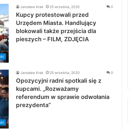
Jarosław Krak
25 września, 2020
0
Kupcy protestowali przed
Urzędem Miasta. Handlujący
blokowali także przejścia dla
pieszych – FILM, ZDJĘCIA
ski
Jarosław Krak
25 września, 2020
0
Opozycyjni radni spotkali się z
kupcami. „Rozważamy
referendum w sprawie odwołania
prezydenta”
ski