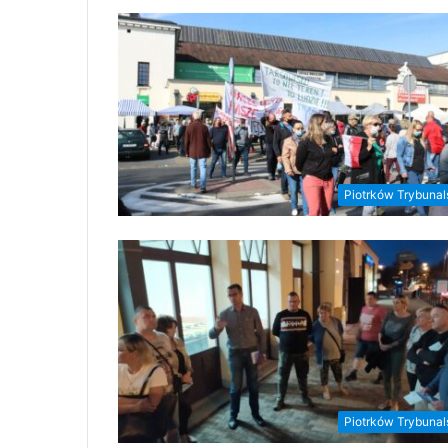
Piotrków Trybunal
Piotrków Trybunal