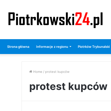
Strona główna
Informacje z regionu
Piotrków Trybunalski
Home
/
protest kupców
protest kupców