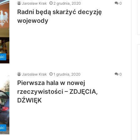
Jarosław Krak
2 grudnia, 2020
0
Radni będą skarżyć decyzję
wojewody
ski
Jarosław Krak
1 grudnia, 2020
0
Pierwsza hala w nowej
rzeczywistości – ZDJĘCIA,
DŹWIĘK
ski