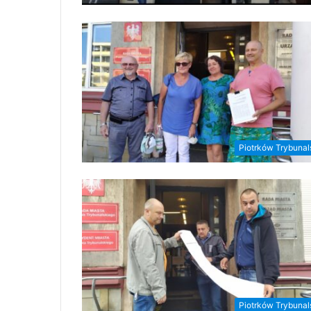
Piotrków Trybunal
Piotrków Trybunal