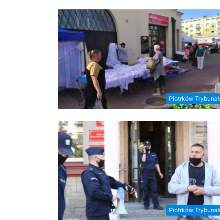
Piotrków Trybunal
Piotrków Trybunal