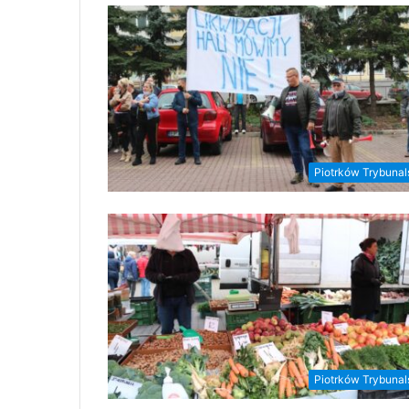
Piotrków Trybunal
Piotrków Trybunal