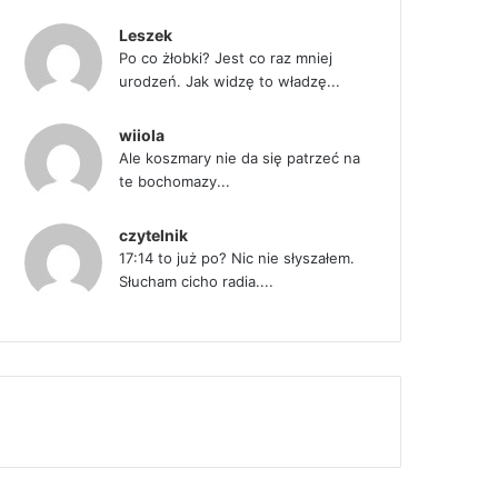
Leszek
Po co żłobki? Jest co raz mniej
urodzeń. Jak widzę to władzę...
wiiola
Ale koszmary nie da się patrzeć na
te bochomazy...
czytelnik
17:14 to już po? Nic nie słyszałem.
Słucham cicho radia....