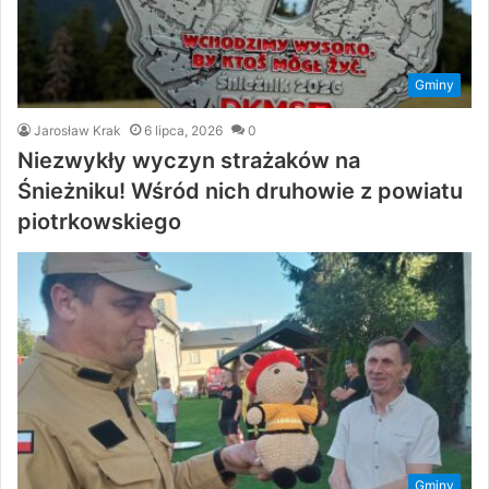
Gminy
Jarosław Krak
6 lipca, 2026
0
Niezwykły wyczyn strażaków na
Śnieżniku! Wśród nich druhowie z powiatu
piotrkowskiego
Gminy