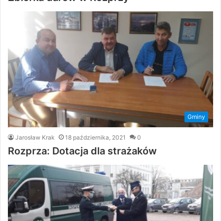
Gminy
Jarosław Krak
18 października, 2021
0
Rozprza: Dotacja dla strażaków