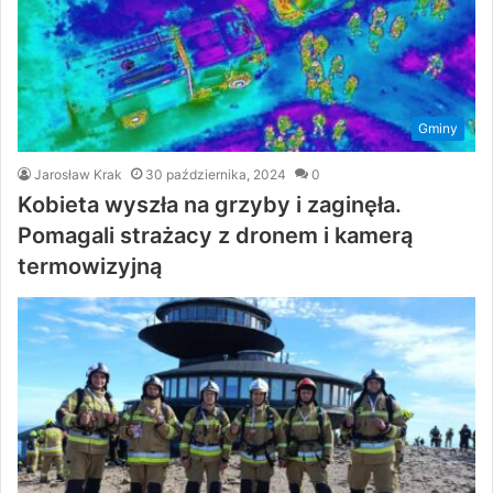
Gminy
Jarosław Krak
30 października, 2024
0
Kobieta wyszła na grzyby i zaginęła.
Pomagali strażacy z dronem i kamerą
termowizyjną