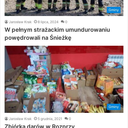
Gminy
Jarosław Krak
8 lipca, 2024
0
W pełnym strażackim umundurowaniu
powędrowali na Śnieżkę
Gminy
Jarosław Krak
5 grudnia, 2021
0
Zbiórka darów w Rozprzy