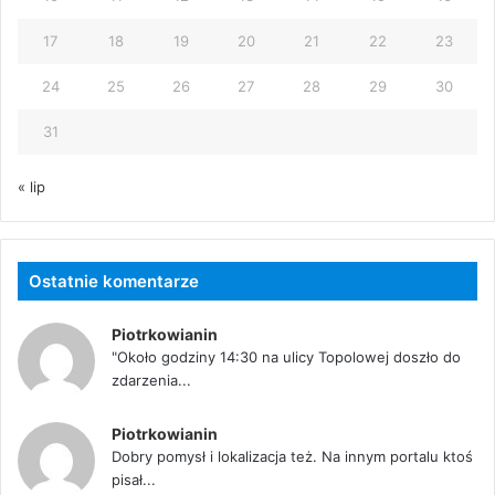
17
18
19
20
21
22
23
24
25
26
27
28
29
30
31
« lip
Ostatnie komentarze
Piotrkowianin
"Około godziny 14:30 na ulicy Topolowej doszło do
zdarzenia...
Piotrkowianin
Dobry pomysł i lokalizacja też. Na innym portalu ktoś
pisał...