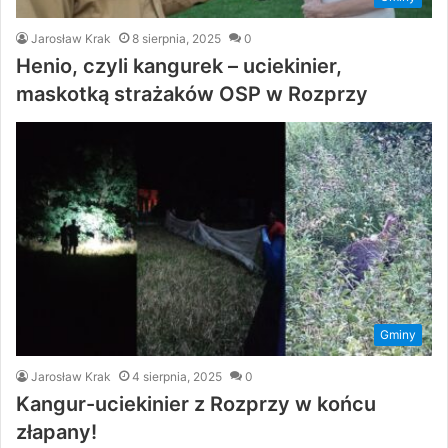
Jarosław Krak
8 sierpnia, 2025
0
Henio, czyli kangurek – uciekinier,
maskotką strażaków OSP w Rozprzy
Gminy
Jarosław Krak
4 sierpnia, 2025
0
Kangur-uciekinier z Rozprzy w końcu
złapany!