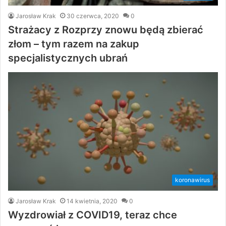
Jarosław Krak
30 czerwca, 2020
0
Strażacy z Rozprzy znowu będą zbierać
złom – tym razem na zakup
specjalistycznych ubrań
koronawirus
Jarosław Krak
14 kwietnia, 2020
0
Wyzdrowiał z COVID19, teraz chce