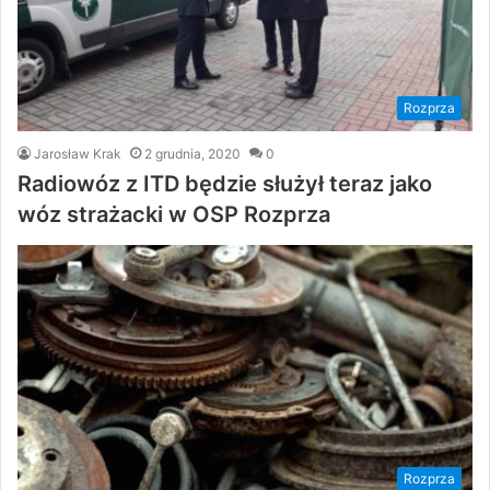
Rozprza
Jarosław Krak
2 grudnia, 2020
0
Radiowóz z ITD będzie służył teraz jako
wóz strażacki w OSP Rozprza
Rozprza