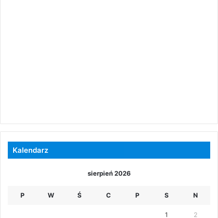
Kalendarz
sierpień 2026
P
W
Ś
C
P
S
N
1
2