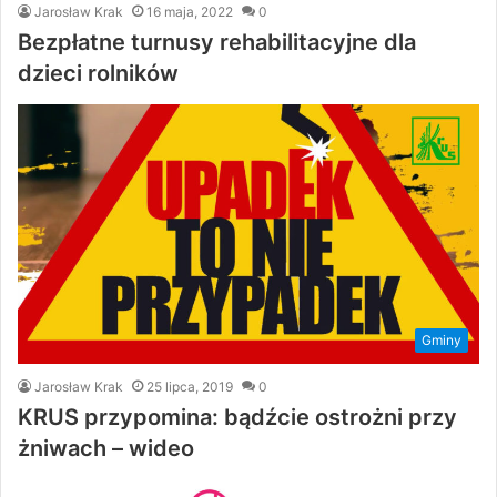
Jarosław Krak
16 maja, 2022
0
Bezpłatne turnusy rehabilitacyjne dla
dzieci rolników
Gminy
Jarosław Krak
25 lipca, 2019
0
KRUS przypomina: bądźcie ostrożni przy
żniwach – wideo