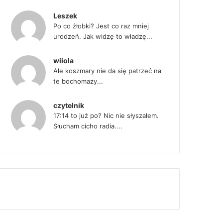
Leszek
Po co żłobki? Jest co raz mniej
urodzeń. Jak widzę to władzę...
wiiola
Ale koszmary nie da się patrzeć na
te bochomazy...
czytelnik
17:14 to już po? Nic nie słyszałem.
Słucham cicho radia....