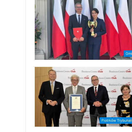
Gmi
Piotrków Trybunal