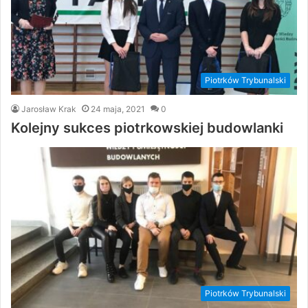
Piotrków Trybunalski
Jarosław Krak
24 maja, 2021
0
Kolejny sukces piotrkowskiej budowlanki
Piotrków Trybunalski