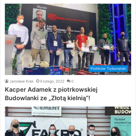
Piotrków Trybunalski
Jarosław Krak
9 lutego, 2022
0
Kacper Adamek z piotrkowskiej
Budowlanki ze „Złotą kielnią”!