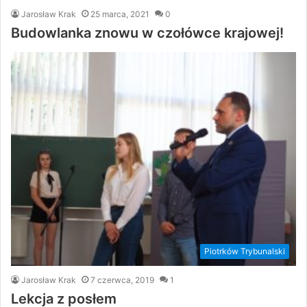
Jarosław Krak
25 marca, 2021
0
Budowlanka znowu w czołówce krajowej!
Piotrków Trybunalski
Jarosław Krak
7 czerwca, 2019
1
Lekcja z posłem