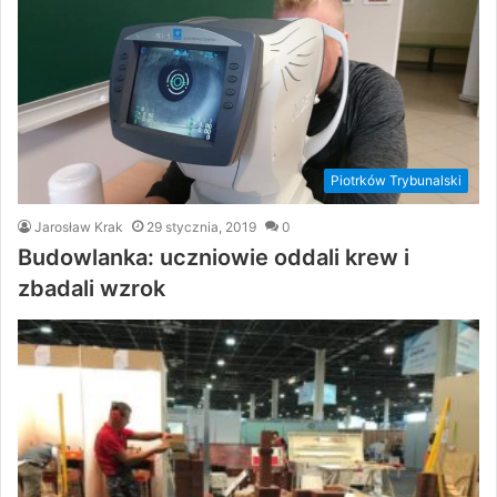
Piotrków Trybunalski
Jarosław Krak
29 stycznia, 2019
0
Budowlanka: uczniowie oddali krew i
zbadali wzrok