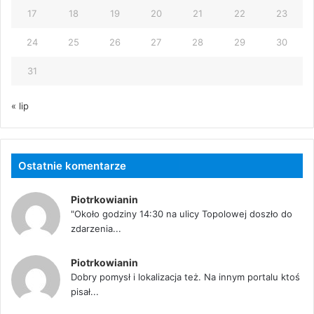
17
18
19
20
21
22
23
24
25
26
27
28
29
30
31
« lip
Ostatnie komentarze
Piotrkowianin
"Około godziny 14:30 na ulicy Topolowej doszło do
zdarzenia...
Piotrkowianin
Dobry pomysł i lokalizacja też. Na innym portalu ktoś
pisał...