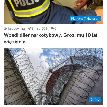
Piotrków Trybunalski
Jarosław Krak
2 maja, 2024
0
Wpadł diler narkotykowy. Grozi mu 10 lat
więzienia
Gminy