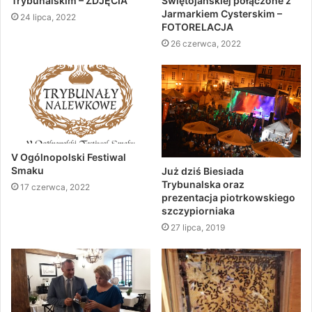
Trybunalskim – ZDJĘCIA
Świętojańskiej połączone z
Jarmarkiem Cysterskim –
24 lipca, 2022
FOTORELACJA
26 czerwca, 2022
V Ogólnopolski Festiwal
Smaku
Już dziś Biesiada
Trybunalska oraz
17 czerwca, 2022
prezentacja piotrkowskiego
szczypiorniaka
27 lipca, 2019