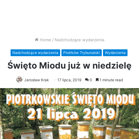
Home
/
Nadchodzące wydarzenia
Nadchodzące wydarzenia
Piotrków Trybunalski
Wydarzenia
Święto Miodu już w niedzielę
Jarosław Krak
17 lipca, 2019
0
1 minute read