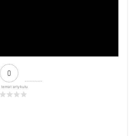
0
 temat artykułu