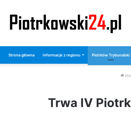
Strona główna
Informacje z regionu
Piotrków Trybunalski
Ho
Trwa IV Piotr