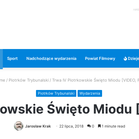
rek
Sport
Nadchodzące wydarzenia
Powiat Filmowy
Dzieje
me
/
Piotrków Trybunalski
/
Trwa IV Piotrkowskie Święto Miodu [VIDEO,
Piotrków Trybunalski
Wydarzenia
kowskie Święto Miodu
Jarosław Krak
22 lipca, 2018
0
1 minute read