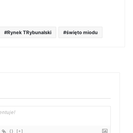
Rynek TRybunalski
święto miodu
{}
[+]