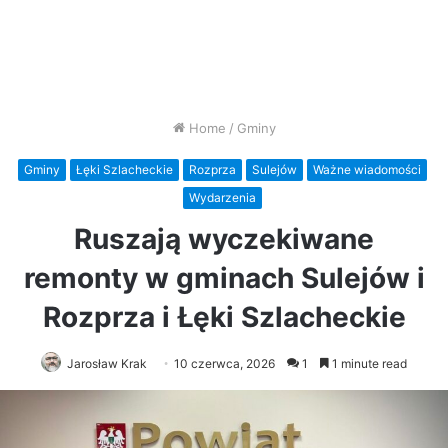
Home
/
Gminy
Gminy
Łęki Szlacheckie
Rozprza
Sulejów
Ważne wiadomości
Wydarzenia
Ruszają wyczekiwane
remonty w gminach Sulejów i
Rozprza i Łęki Szlacheckie
Jarosław Krak
10 czerwca, 2026
1
1 minute read