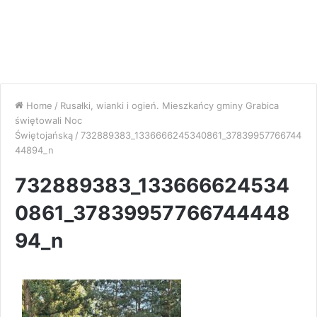
Home
/
Rusałki, wianki i ogień. Mieszkańcy gminy Grabica
świętowali Noc
Świętojańską
/
732889383_1336666245340861_37839957766744
44894_n
732889383_133666624534
0861_37839957766744448
94_n