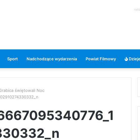
rek
Sport
Nadchodzące wydarzenia
Powiat Filmowy
Dzieje
 Grabica świętowali Noc
702910274330332_n
6667095340776_1
330332_n