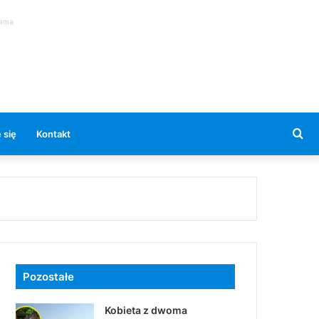
lama
Se
 się
Kontakt
for
Pozostałe
Kobieta z dwoma