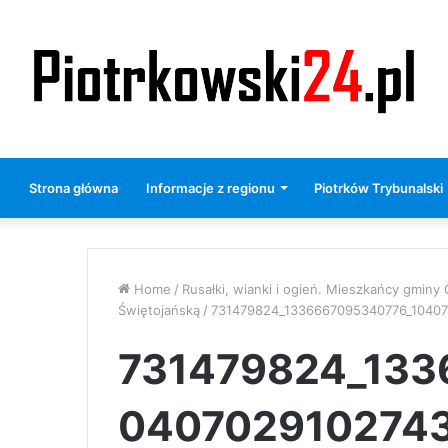
Strona główna
Informacje z regionu
Piotrków Trybunalski
Home
/
Rusałki, wianki i ogień. Mieszkańcy gminy
Świętojańską
/
731479824_1336667095340776_1040
731479824_133
040702910274