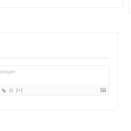
{}
[+]