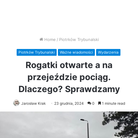
Home
/
Piotrków Trybunalski
Piotrków Trybunalski
Ważne wiadomości
Wydarzenia
Rogatki otwarte a na
przejeździe pociąg.
Dlaczego? Sprawdzamy
Jarosław Krak
23 grudnia, 2024
0
1 minute read