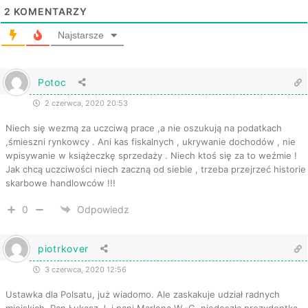
2
KOMENTARZY
Najstarsze
Potoc
2 czerwca, 2020 20:53
Niech się wezmą za uczciwą prace ,a nie oszukują na podatkach
,śmieszni rynkowcy . Ani kas fiskalnych , ukrywanie dochodów , nie
wpisywanie w książeczkę sprzedaży . Niech ktoś się za to weźmie !
Jak chcą uczciwości niech zaczną od siebie , trzeba przejrzeć historie
skarbowe handlowców !!!
0
Odpowiedz
piotrkover
3 czerwca, 2020 12:56
Ustawka dla Polsatu, już wiadomo. Ale zaskakuje udział radnych
miejskich. Pan Łukasz J. i pani Marlena W.-G. niedoszła prezydentka