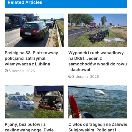
Related Articles
Pościg na S8. Piotrkowscy
Wypadek i ruch wahadłowy
policjanci zatrzymali
na DK91. Jeden z
włamywacza z Lublina
samochodów wpadł do rowu
i dachował
5 sierpnia, 2026
3 sierpnia, 2026
Pijany, bez butów i z
O włos od tragedii na Zalewie
zaklinowaną nogą. Dwie
Sulejowskim. Policjant i