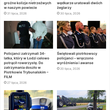
groźne kolizje nietrzeźwych
wędkarze uratowali dwóch
w naszym powiecie
żeglarzy
31 lipca, 2026
30 lipca, 2026
Policjanci zatrzymali 34-
Świętowali piotrkowscy
latka, który w Łodzi celowo
policjanci – wręczono
potrącił rowerzystę. Do
wyróżnienia i awanse
zatrzymania doszło w
20 lipca, 2026
Piotrkowie Trybunalskim –
FILM
27 lipca, 2026