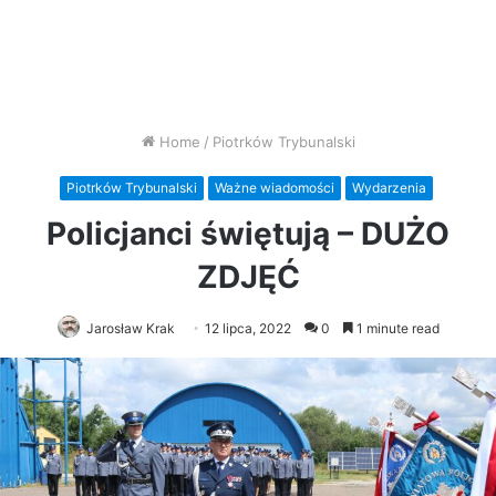
Home
/
Piotrków Trybunalski
Piotrków Trybunalski
Ważne wiadomości
Wydarzenia
Policjanci świętują – DUŻO
ZDJĘĆ
Jarosław Krak
12 lipca, 2022
0
1 minute read