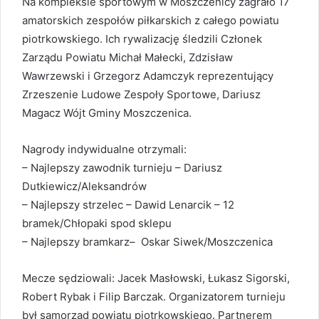
Na kompleksie sportowym w Moszczenicy zagrało 17
amatorskich zespołów piłkarskich z całego powiatu
piotrkowskiego. Ich rywalizację śledzili Członek
Zarządu Powiatu Michał Małecki, Zdzisław
Wawrzewski i Grzegorz Adamczyk reprezentujący
Zrzeszenie Ludowe Zespoły Sportowe, Dariusz
Magacz Wójt Gminy Moszczenica.
Nagrody indywidualne otrzymali:
– Najlepszy zawodnik turnieju – Dariusz
Dutkiewicz/Aleksandrów
– Najlepszy strzelec – Dawid Lenarcik – 12
bramek/Chłopaki spod sklepu
– Najlepszy bramkarz– Oskar Siwek/Moszczenica
Mecze sędziowali: Jacek Masłowski, Łukasz Sigorski,
Robert Rybak i Filip Barczak. Organizatorem turnieju
był samorząd powiatu piotrkowskiego. Partnerem