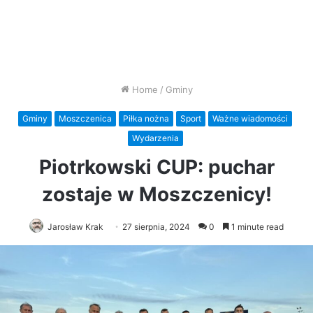
Home
/
Gminy
Gminy
Moszczenica
Piłka nożna
Sport
Ważne wiadomości
Wydarzenia
Piotrkowski CUP: puchar
zostaje w Moszczenicy!
Jarosław Krak
27 sierpnia, 2024
0
1 minute read