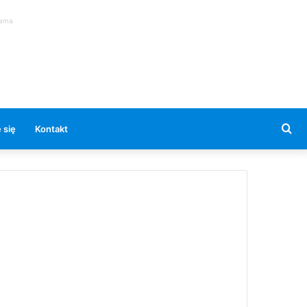
lama
Se
 się
Kontakt
for