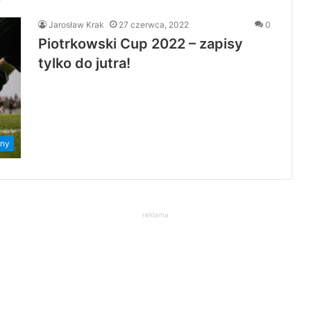
Jarosław Krak
27 czerwca, 2022
0
Piotrkowski Cup 2022 – zapisy
tylko do jutra!
ny
reklama