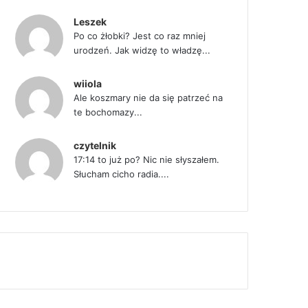
Leszek
Po co żłobki? Jest co raz mniej
urodzeń. Jak widzę to władzę...
wiiola
Ale koszmary nie da się patrzeć na
te bochomazy...
czytelnik
17:14 to już po? Nic nie słyszałem.
Słucham cicho radia....