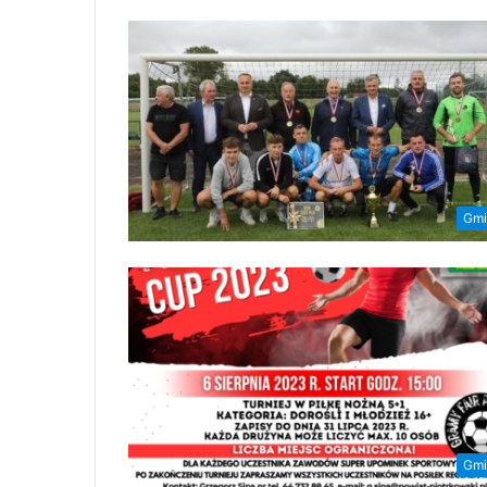
Gmi
Gmi