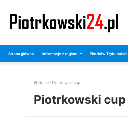
Strona główna
Informacje z regionu
Piotrków Trybunalski
Home
/
Piotrkowski cup
Piotrkowski cup