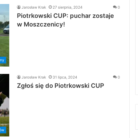
Jarosław Krak
27 sierpnia, 2024
0
Piotrkowski CUP: puchar zostaje
w Moszczenicy!
ny
Jarosław Krak
31 lipca, 2024
0
Zgłoś się do Piotrkowski CUP
rów