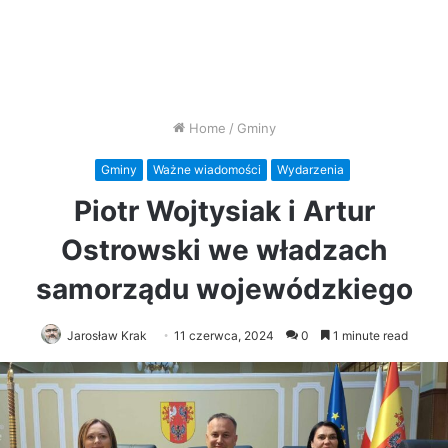
Home
/
Gminy
Gminy
Ważne wiadomości
Wydarzenia
Piotr Wojtysiak i Artur
Ostrowski we władzach
samorządu wojewódzkiego
Jarosław Krak
11 czerwca, 2024
0
1 minute read