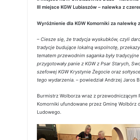
III miejsce KGW Lubiaszów – nalewka z cze
Wyróżnienie dla KGW Komorniki za nalewkę z 
– Ciesze się, że tradycja wyskubków, czyli darc
tradycje budujące lokalną wspolnotę, przeka
tematem przewodnim saganka były tradycyjne n
przygotowały panie z KGW z Psar Starych, Swo
szefowej KGW Krystynie Żegocie oraz sołtysc
tego wydarzenia.
– powiedział Andrzej Jaros 
Burmistrz Wolborza wraz z przewodniczącym R
Komorniki ufundowane przez Gminę Wolbórz d
Ludowego.