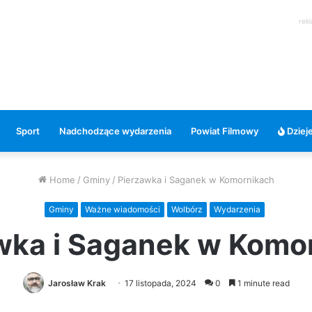
rek
Sport
Nadchodzące wydarzenia
Powiat Filmowy
Dzieje
Home
/
Gminy
/
Pierzawka i Saganek w Komornikach
Gminy
Ważne wiadomości
Wolbórz
Wydarzenia
wka i Saganek w Komo
Jarosław Krak
17 listopada, 2024
0
1 minute read