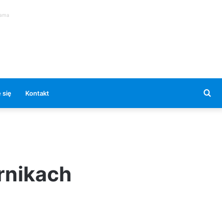
lama
Se
 się
Kontakt
for
rnikach