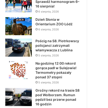
Sprawdź harmonogram 6–
16 sierpnia!
6 sierpnia, 2026
Dzień Słonia w
Orientarium ZOO Łódź
6 sierpnia, 2026
Pościg na S8. Piotrkowscy
policjanci zatrzymali
włamywacza z Lublina
5 sierpnia, 2026
Na godzinę 12:00 rekord
gorąca padł w Sulejowie!
Termometry pokazały
ponad 37 stopni
5 sierpnia, 2026
Groźny rekord na trasie S8
pod Wolborzem. Rumun
pędził bez przerw ponad
16 godzin