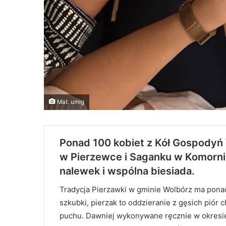
Mat. umig
Ponad 100 kobiet z Kół Gospodyń 
w Pierzewce i Saganku w Komornik
nalewek i wspólna biesiada.
Tradycja Pierzawki w gminie Wolbórz ma ponad 2
szkubki, pierzak to oddzieranie z gęsich piór
puchu. Dawniej wykonywane ręcznie w okresi