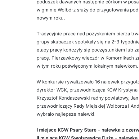
poduszek dawanych następnie córkom w posagu
w gminie Wolbórz służy do przygotowania po
nowym roku.
Tradycyjnie prace nad pozyskaniem pierza trw
grupy skubaczek spotykały się na 2-3 tygodnie,
etapy pracy kończyły się poczęstunkiem lub 
pracę. Pierzawkowy wieczór w Komornikach za
w tym roku poświęconym lokalnym nalewkom.
W konkursie rywalizowało 16 nalewek przygot
dyrektor WCK, przewodnicząca KGW Krystyna Ż
Krzysztof Kondaszewski radny powiatowy, Jan
przewodniczący Rady Miejskiej Wolborza i Andr
wybrało najlepsze nalewki.
I miejsce KGW Psary Stare – nalewka z czerw
II miejsce KGW Swolszewice Duże – nalewk