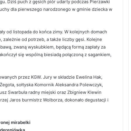
. Dziś puch z gęsich piór udarty podczas Pierzawki
duchy dla pierwszego narodzonego w gminie dziecka w
ały od listopada do końca zimy. W kolejnych domach
 zależnie od potrzeb, a także liczby gęsi. Kolejne
zabawą, zwaną wyskubkiem, będącą formą zapłaty za
kończył się wspólną biesiadą połączoną z sagankiem,
owanych przez KGW. Jury w składzie Ewelina Hak,
egota, sołtyska Komornik Aleksandra Polewczyk,
usz Swarbuła radny miejski oraz Zbigniew Klewin
zej Jaros burmistrz Wolborza, dokonało degustacji i
onej mirabelki
a dereniówka