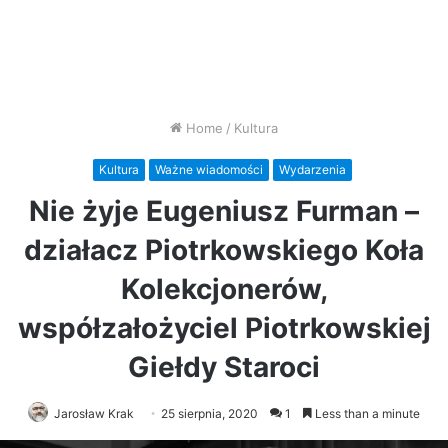
Home
/
Kultura
Kultura
Ważne wiadomości
Wydarzenia
Nie żyje Eugeniusz Furman –
działacz Piotrkowskiego Koła
Kolekcjonerów,
współzałożyciel Piotrkowskiej
Giełdy Staroci
Jarosław Krak
25 sierpnia, 2020
1
Less than a minute