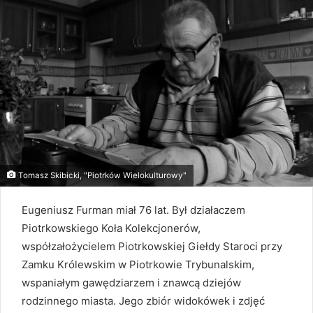
Tomasz Skibicki, "Piotrków Wielokulturowy"
Eugeniusz Furman miał 76 lat. Był działaczem
Piotrkowskiego Koła Kolekcjonerów,
współzałożycielem Piotrkowskiej Giełdy Staroci przy
Zamku Królewskim w Piotrkowie Trybunalskim,
wspaniałym gawędziarzem i znawcą dziejów
rodzinnego miasta. Jego zbiór widokówek i zdjęć