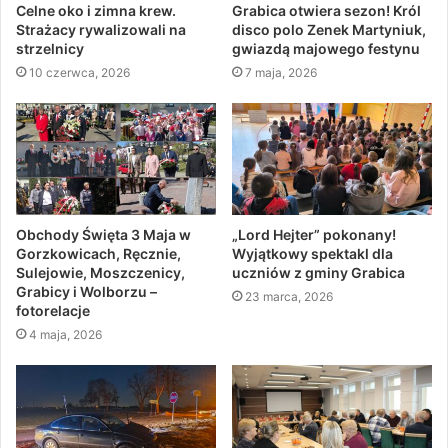
Celne oko i zimna krew.
Grabica otwiera sezon! Król
Strażacy rywalizowali na
disco polo Zenek Martyniuk,
strzelnicy
gwiazdą majowego festynu
10 czerwca, 2026
7 maja, 2026
Obchody Święta 3 Maja w
„Lord Hejter” pokonany!
Gorzkowicach, Ręcznie,
Wyjątkowy spektakl dla
Sulejowie, Moszczenicy,
uczniów z gminy Grabica
Grabicy i Wolborzu –
23 marca, 2026
fotorelacje
4 maja, 2026