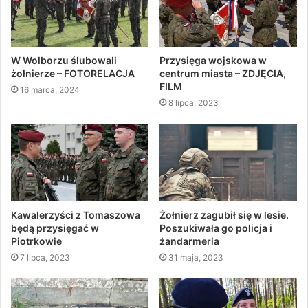
W Wolborzu ślubowali
Przysięga wojskowa w
żołnierze – FOTORELACJA
centrum miasta – ZDJĘCIA,
FILM
16 marca, 2024
8 lipca, 2023
Kawalerzyści z Tomaszowa
Żołnierz zagubił się w lesie.
będą przysięgać w
Poszukiwała go policja i
Piotrkowie
żandarmeria
7 lipca, 2023
31 maja, 2023