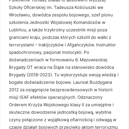
Szkoły Oficerskiej im. Tadeusza Kościuszki we
Wrocławiu, dowódca zespołu bojowego, szef pionu
szkolenia Jednostki Wojskowej Komandosów w
Lublińcu, a także trzykrotny uczestnik misji poza
granicami kraju, podczas których szkolił do walki z
terrorystami – Irakijczyków i Afgańczyków. Instruktor
spadochronowy, pasjonat motocykli. Po
doświadczeniach w formowaniu 6. Mazowieckiej
Brygady OT wraca na Śląsk na stanowisko dowódca
Brygady (2018-2023). Tu wykorzystuje swoją wiedzę i
bogate doświadczenie bojowe. Laureat Buzdygana
2012 za osiągnięcie bezprecedensowych w historii
misji ISAF efektów operacyjnych. Odznaczony
Orderem Krzyża Wojskowego klasy II za umiejętne i
skuteczne dowodzenie jednostką bojową, wybitne
czyny połączone z wyjątkową ofiarnością i odwagą w
czasie działań bojowych przeciwko aktom terroryzmu