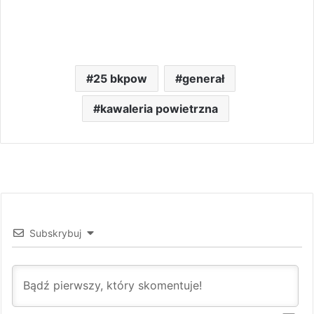
25 bkpow
generał
kawaleria powietrzna
Subskrybuj