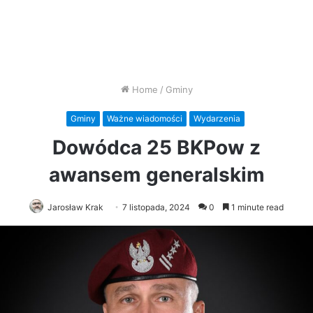
Home
/
Gminy
Gminy
Ważne wiadomości
Wydarzenia
Dowódca 25 BKPow z
awansem generalskim
Jarosław Krak
7 listopada, 2024
0
1 minute read