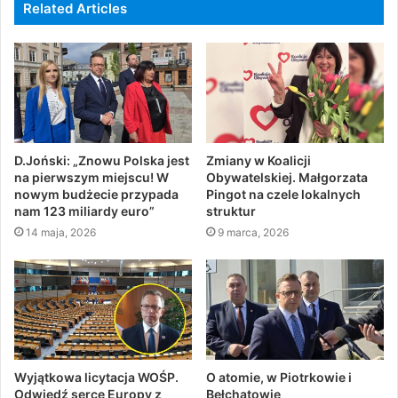
Related Articles
D.Joński: „Znowu Polska jest
Zmiany w Koalicji
na pierwszym miejscu! W
Obywatelskiej. Małgorzata
nowym budżecie przypada
Pingot na czele lokalnych
nam 123 miliardy euro”
struktur
14 maja, 2026
9 marca, 2026
Wyjątkowa licytacja WOŚP.
O atomie, w Piotrkowie i
Odwiedź serce Europy z
Bełchatowie