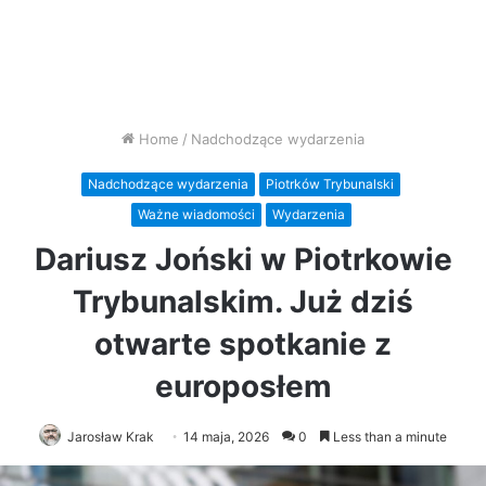
Home
/
Nadchodzące wydarzenia
Nadchodzące wydarzenia
Piotrków Trybunalski
Ważne wiadomości
Wydarzenia
Dariusz Joński w Piotrkowie
Trybunalskim. Już dziś
otwarte spotkanie z
europosłem
Jarosław Krak
14 maja, 2026
0
Less than a minute