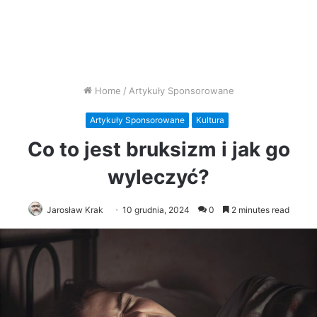
Home
/
Artykuły Sponsorowane
Artykuły Sponsorowane
Kultura
Co to jest bruksizm i jak go
wyleczyć?
Jarosław Krak
10 grudnia, 2024
0
2 minutes read