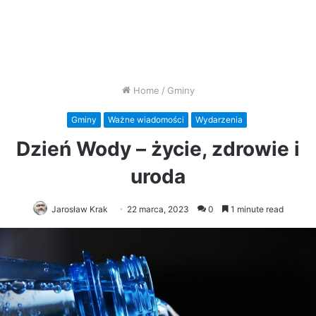
Home
/
Gminy
Gminy
Ważne wiadomości
Wydarzenia
Dzień Wody – życie, zdrowie i
uroda
Jarosław Krak
22 marca, 2023
0
1 minute read