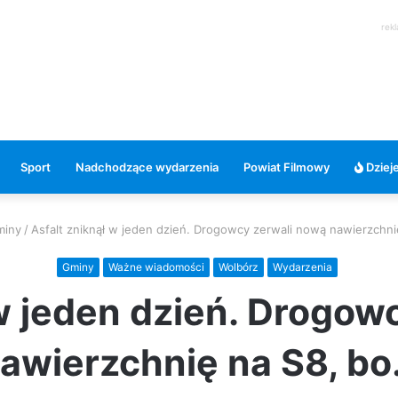
rek
Sport
Nadchodzące wydarzenia
Powiat Filmowy
Dzieje
miny
/
Asfalt zniknął w jeden dzień. Drogowcy zerwali nową nawierzchn
Gminy
Ważne wiadomości
Wolbórz
Wydarzenia
 w jeden dzień. Drogow
awierzchnię na S8, b