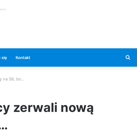
lama
Se
 się
Kontakt
for
ię na S8, bo…
cy zerwali nową
o…