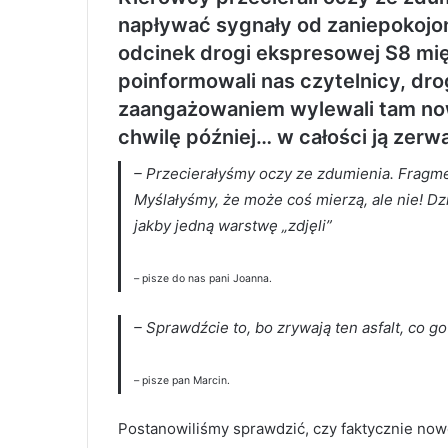
napływać sygnały od zaniepokoj
odcinek drogi ekspresowej S8 mi
poinformowali nas czytelnicy, dr
zaangażowaniem wylewali tam no
chwilę później… w całości ją zerw
–
Przecierałyśmy oczy ze zdumienia. Fragment
Myślałyśmy, że może coś mierzą, ale nie! Dz
jakby jedną warstwę „zdjęli”
– pisze do nas pani Joanna.
–
Sprawdźcie to, bo zrywają ten asfalt, co g
– pisze pan Marcin.
Postanowiliśmy sprawdzić, czy faktycznie now