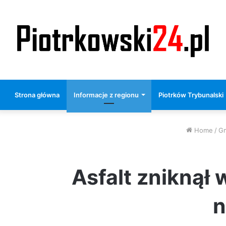
Strona główna
Informacje z regionu
Piotrków Trybunalski
Home
/
G
Asfalt zniknął
n