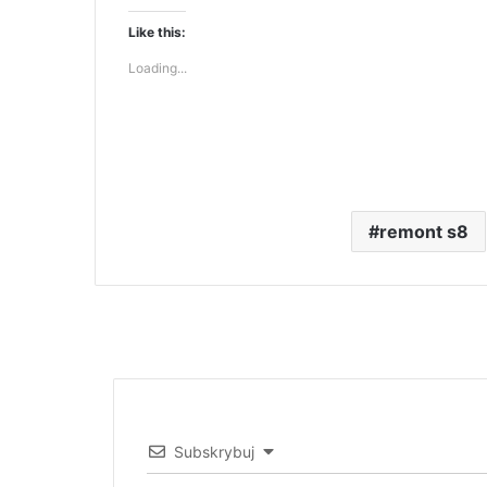
Like this:
Loading...
remont s8
Subskrybuj