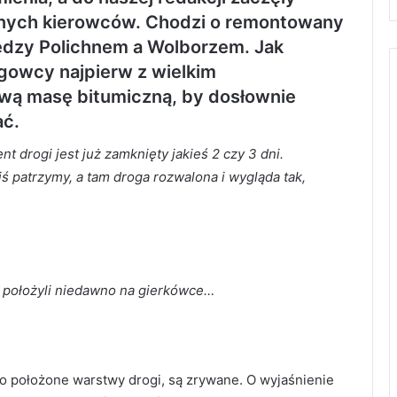
onych kierowców. Chodzi o remontowany
ędzy Polichnem a Wolborzem. Jak
ogowcy najpierw z wielkim
wą masę bitumiczną, by dosłownie
ać.
 drogi jest już zamknięty jakieś 2 czy 3 dni.
iś patrzymy, a tam droga rozwalona i wygląda tak,
o położyli niedawno na gierkówce
…
o położone warstwy drogi, są zrywane. O wyjaśnienie